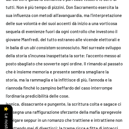
tutti. Non è più tempo di pizzini, Don Sacramento esercita la
sua influenza con metodi all’avanguardia, ma l’interpretazione
delle sue volontà e dei suoi accenti dà inizio a una vorticosa
sequela di evenienze fuori da ogni controllo che investono il
giovane Manfredi, del tutto estraneo alle vicende elettorali e
in balìa di un
ubi consistam
sconosciuto. Nel surreale sviluppo
della storia s’incunea inaspettata la sorte: l’accento messo al
posto sbagliato che sovverte ogni ordine. Il rimando al passato
che è insieme memoria e presente sembra smagliare la
storia, ma la rammaglia e la infittisce di più, l’annoda e la
riannoda finché lo zampino beffardo del caso interrompe
l’ordinaria predicibilità delle cose.
Ironica, dissacrante e pungente, la scrittura colta e sagace ci
consegna una raffigurazione sferzante della mafia spregevole
e volgare seppur in un romanzo che trattiene e intrattiene non
smettendo mai di divertirci; la trama ricca e fitta di intrecci,