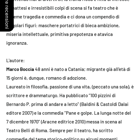
Le nostre recensioni
di inattesi e irresistibili colpi di scena si fa teatro che è
insieme tragedia e commedia e ci dona un compendio di
singolari figuri: maschere portatrici di bieca ambizione,
miseria intellettuale, primitiva prepotenza e atavica
ignoranza.
L'autore:
Marco Boccia
48 anni è nato a Catania; migrante già all’età di
15 giorni è, dunque, romano di adozione.
Laureato in filosofia, passione di una vita, (peccato una sola), è
scrittore e drammaturgo. Ha pubblicato “100 pizzini di
Bernardo P. prima di andare a letto” (Baldini & Castoldi Dalai
editore 2007) e la commedia “Pane e golpe. La lunga notte del
7 dicembre 1970” (Aracne editrice 2010) messa in scena al
Teatro Belli di Roma. Sempre per il teatro, ha scritto
commedie dal tema storico-politico su alcuni momenti