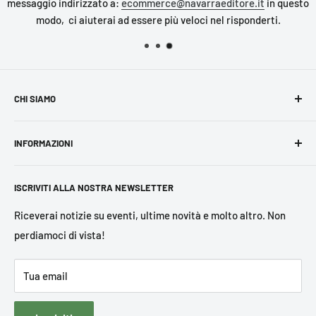
messaggio indirizzato a:
ecommerce@navarraeditore.it
in questo
modo, ci aiuterai ad essere più veloci nel risponderti.
CHI SIAMO
Navarra Editore
è una
casa editrice indipendente siciliana
INFORMAZIONI
di impegno civile,
attiva anche nella progettazione e
realizzazione di eventi culturali. I nostri principali campi di
Cerca
interesse sono legalità, migrazioni, questione di genere,
ISCRIVITI ALLA NOSTRA NEWSLETTER
Legal
diritti umani, ambiente, stili di vita sostenibili, storia,
Privacy Policy
Riceverai notizie su eventi, ultime novità e molto altro. Non
politica e fenomeni sociali.
perdiamoci di vista!
Condizioni generali di vendita
Cookies e dati di navigazione
Tua email
Contatti