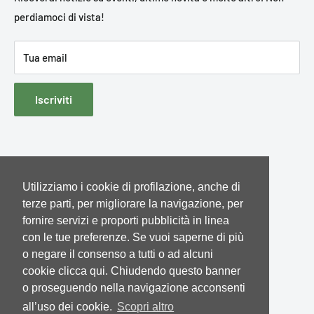
politica e fenomeni sociali.
perdiamoci di vista!
Condizioni generali di vendita
Cookies e dati di navigazione
Tua email
Contatti
Iscriviti
Utilizziamo i cookie di profilazione, anche di
Seguici
terze parti, per migliorare la navigazione, per
fornire servizi e proporti pubblicità in linea
con le tue preferenze. Se vuoi saperne di più
o negare il consenso a tutti o ad alcuni
We Accept
cookie clicca qui. Chiudendo questo banner
o proseguendo nella navigazione acconsenti
all’uso dei cookie.
Scopri altro