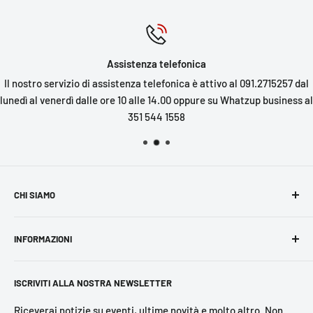
Assistenza telefonica
Il nostro servizio di assistenza telefonica è attivo al 091.2715257 dal
lunedì al venerdì dalle ore 10 alle 14.00 oppure su Whatzup business al
351 544 1558
CHI SIAMO
Navarra Editore
è una
casa editrice indipendente siciliana
INFORMAZIONI
di impegno civile,
attiva anche nella progettazione e
realizzazione di eventi culturali. I nostri principali campi di
Cerca
interesse sono legalità, migrazioni, questione di genere,
ISCRIVITI ALLA NOSTRA NEWSLETTER
Legal
diritti umani, ambiente, stili di vita sostenibili, storia,
Privacy Policy
Riceverai notizie su eventi, ultime novità e molto altro. Non