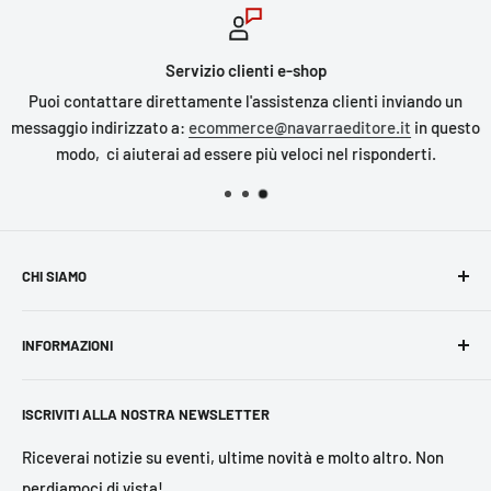
Servizio clienti e-shop
Puoi contattare direttamente l'assistenza clienti inviando un
messaggio indirizzato a:
ecommerce@navarraeditore.it
in questo
modo, ci aiuterai ad essere più veloci nel risponderti.
CHI SIAMO
Navarra Editore
è una
casa editrice indipendente siciliana
INFORMAZIONI
di impegno civile,
attiva anche nella progettazione e
realizzazione di eventi culturali. I nostri principali campi di
Cerca
interesse sono legalità, migrazioni, questione di genere,
ISCRIVITI ALLA NOSTRA NEWSLETTER
Legal
diritti umani, ambiente, stili di vita sostenibili, storia,
Privacy Policy
Riceverai notizie su eventi, ultime novità e molto altro. Non
politica e fenomeni sociali.
perdiamoci di vista!
Condizioni generali di vendita