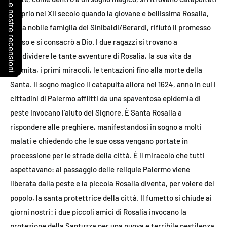
Le nostre recensioni
proprio nel XII secolo quando la giovane e bellissima Rosalia,
della nobile famiglia dei Sinibaldi/Berardi, rifiutò il promesso
sposo e si consacrò a Dio. I due ragazzi si trovano a
condividere le tante avventure di Rosalia, la sua vita da
eremita, i primi miracoli, le tentazioni fino alla morte della
Santa. Il sogno magico li catapulta allora nel 1624, anno in cui i
cittadini di Palermo afflitti da una spaventosa epidemia di
peste invocano l’aiuto del Signore. È Santa Rosalia a
rispondere alle preghiere, manifestandosi in sogno a molti
malati e chiedendo che le sue ossa vengano portate in
processione per le strade della città. È il miracolo che tutti
aspettavano: al passaggio delle reliquie Palermo viene
liberata dalla peste e la piccola Rosalia diventa, per volere del
popolo, la santa protettrice della città. Il fumetto si chiude ai
giorni nostri: i due piccoli amici di Rosalia invocano la
protezione della Santuzza per una nuova e terribile pestilenza