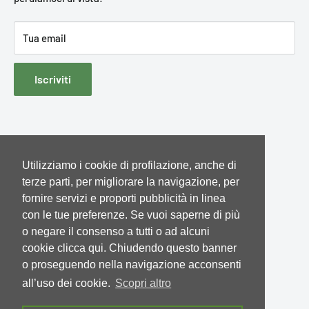
Cookies e dati di navigazione
Tua email
Contatti
Iscriviti
Utilizziamo i cookie di profilazione, anche di
Seguici
terze parti, per migliorare la navigazione, per
fornire servizi e proporti pubblicità in linea
con le tue preferenze. Se vuoi saperne di più
o negare il consenso a tutti o ad alcuni
We Accept
cookie clicca qui. Chiudendo questo banner
o proseguendo nella navigazione acconsenti
all’uso dei cookie.
Scopri altro
© Navarra e-shop