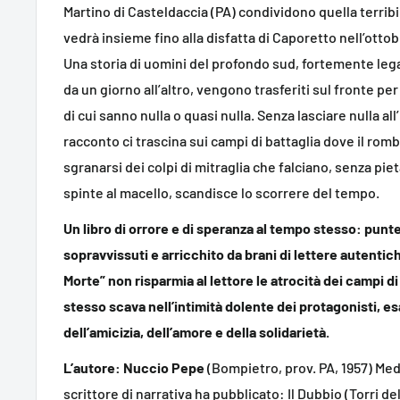
Martino di Casteldaccia (PA) condividono quella terribi
vedrà insieme fino alla disfatta di Caporetto nell’ottob
Una storia di uomini del profondo sud, fortemente legat
da un giorno all’altro, vengono trasferiti sul fronte p
di cui sanno nulla o quasi nulla. Senza lasciare nulla al
racconto ci trascina sui campi di battaglia dove il romb
sgranarsi dei colpi di mitraglia che falciano, senza piet
spinte al macello, scandisce lo scorrere del tempo.
Un libro di orrore e di speranza al tempo stesso: punt
sopravvissuti e arricchito da brani di lettere autentich
Morte” non risparmia al lettore le atrocità dei campi d
stesso scava nell’intimità dolente dei protagonisti, es
dell’amicizia, dell’amore e della solidarietà.
L’autore: Nuccio Pepe
(Bompietro, prov. PA, 1957) Me
scrittore di narrativa ha pubblicato: Il Dubbio (Torri de