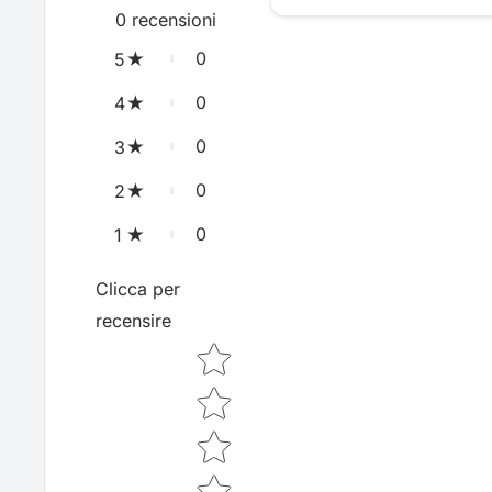
0
recensioni
0
5
0
4
0
3
0
2
0
1
Clicca per
recensire
Star rating