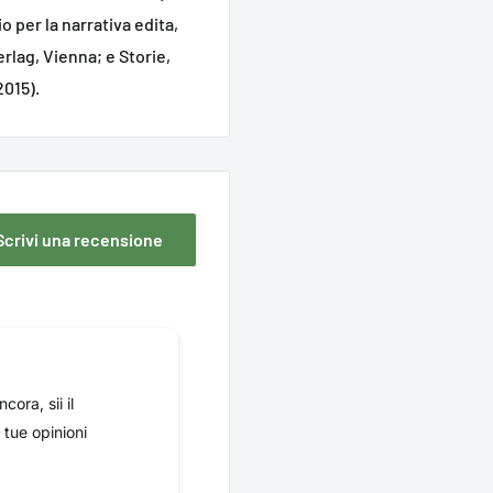
o per la narrativa edita,
erlag, Vienna; e Storie,
2015).
Scrivi una recensione
ora, sii il
 tue opinioni