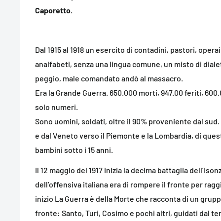
Caporetto.
Dal 1915 al 1918 un esercito di contadini, pastori, opera
analfabeti, senza una lingua comune, un misto di diale
peggio, male comandato andò al massacro.
Era la Grande Guerra. 650.000 morti, 947.00 feriti, 600
solo numeri.
Sono uomini, soldati, oltre il 90% proveniente dal sud. E
e dal Veneto verso il Piemonte e la Lombardia, di quest
bambini sotto i 15 anni.
Il 12 maggio del 1917 inizia la decima battaglia dell’Ison
dell’offensiva italiana era di rompere il fronte per rag
inizio La Guerra è della Morte che racconta di un gruppo 
fronte: Santo, Turi, Cosimo e pochi altri, guidati dal 