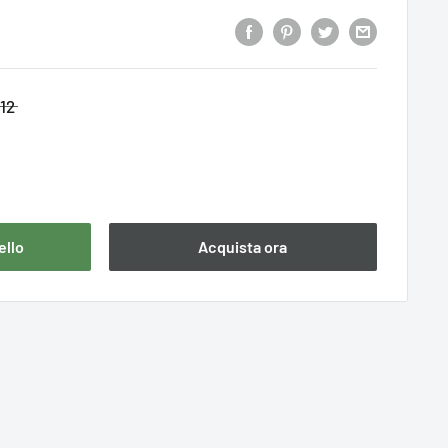
12
ello
Acquista ora